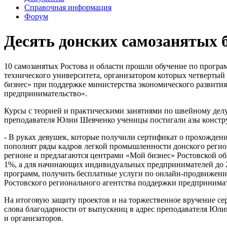
Справочная информация
Форум
Десять донских самозанятых 
10 самозанятых Ростова и области прошли обучение по програ
технического университета, организатором которых четверт
бизнес» при поддержке министерства экономического развития
предпринимательство».
Курсы с теорией и практическими занятиями по швейному делу 
преподавателя Юлии Шевченко ученицы постигали азы конструи
- В руках девушек, которые получили сертификат о прохожден
пополнят ряды кадров легкой промышленности донского региона
регионе и предлагаются центрами «Мой бизнес» Ростовской об
1%, а для начинающих индивидуальных предпринимателей до 2
программ, получить бесплатные услуги по онлайн-продвижению 
Ростовского регионального агентства поддержки предприним
На итоговую защиту проектов и на торжественное вручение с
слова благодарности от выпускниц в адрес преподавателя Юл
и организаторов.