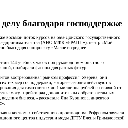
делу благодаря господдержке
же восьмой поток курсов на базе Донского государственного
ки предпринимательства (АНО МФК «РРАПП»), центр «Мой
тно благодаря нацпроекту «Малое и среднее
жении 144 учебных часов под руководством опытного
каней, подбирали фасоны для разных фигур.
ентов востребованная рынком профессия. Уверена, они
сех тех мер господдержки, которые сегодня действуют в
ования для самозанятых до 1 миллиона рублей со ставкой от
нятые могут пройти ряд дополнительных образовательных
ведения бизнеса, - рассказала Яна Куринова, директор
с».
ьях и костюмах собственного производства. Рефреном звучали
овационного центра индустрии моды ДГТУ Елены Грималовской