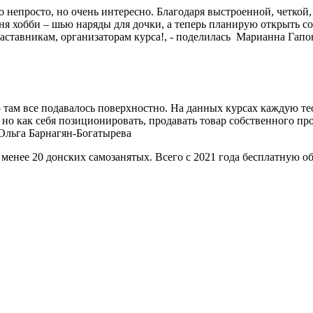
то непросто, но очень интересно. Благодаря выстроенной, четкой
ня хобби – шью наряды для дочки, а теперь планирую открыть с
аставникам, организаторам курса!, - поделилась Марианна Гапо
 там все подавалось поверхностно. На данных курсах каждую те
но как себя позиционировать, продавать товар собственного пр
 Ольга Барнагян-Богатырева
не менее 20 донских самозанятых. Всего с 2021 года бесплатну