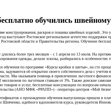
бесплатно обучились швейному 
мме конструирования, раскроя и пошива швейных изделий. Это у
ый год выступают Ростовское региональное агентство поддерж
 Ростовской области и Правительства региона. Обучение беспла
длились более трех месяцев – с 1 апреля по 13 июля. На протя
рования одежды, делали эскизы, разбирались в особенностях т
ии обучения по программе «Курсы кройки и шитья», на сто проц
, задумаются об открытии своего собственного дела с учетом в
ласти. Мы оказываем помощь в привлечении льготного финансир
 миллионов по льготным ставкам от 3%. Также донские самоза
товаров и услуг, бесплатные консультации по вопросам начала, 
ательства (АНО МФК «РРАПП») - оператора центров «Мой бизне
ертификатов о прохождении обучения выпускницы пришли в плат
ии Шевченко, идейного вдохновителя курса, руководителя Инн