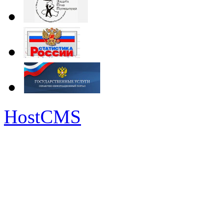
HostCMS